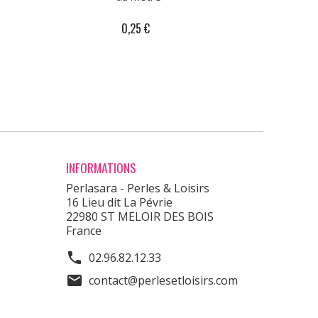
0,25 €
INFORMATIONS
Perlasara - Perles & Loisirs
16 Lieu dit La Pévrie
22980 ST MELOIR DES BOIS
France
phone
02.96.82.12.33
mail
contact@perlesetloisirs.com