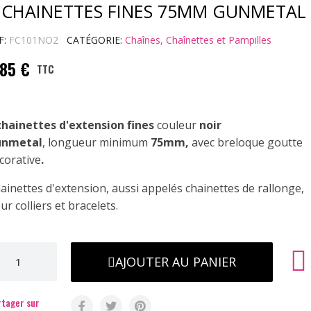
 CHAINETTES FINES 75MM GUNMETAL
F
FC101NO2
CATÉGORIE
Chaînes, Chaînettes et Pampilles
,85 €
TTC
chainettes d'extension fines
couleur
noir
unmetal
, longueur minimum
75mm,
avec breloque goutte
corative
.
ainettes d'extension, aussi appelés chainettes de rallonge,
ur colliers et bracelets.
AJOUTER AU PANIER
tager sur