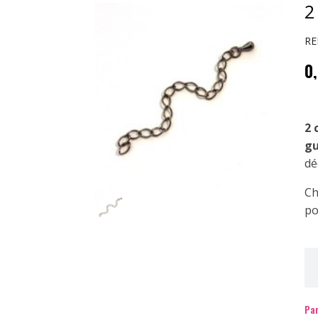
2
RE
0
2 
g
dé
Ch
po
Par