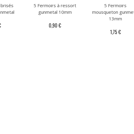
 brisés
5 Fermoirs à ressort
5 Fermoirs
unmetal
gunmetal 10mm
mousqueton gunmet
13mm
€
0,90 €
1,75 €