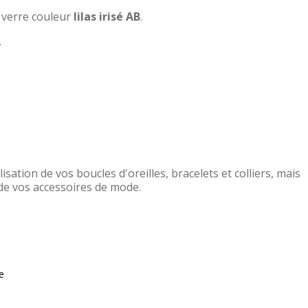
verre couleur
lilas irisé AB
.
.
isation de vos boucles d'oreilles, bracelets et colliers, mais
 de vos accessoires de mode.
e