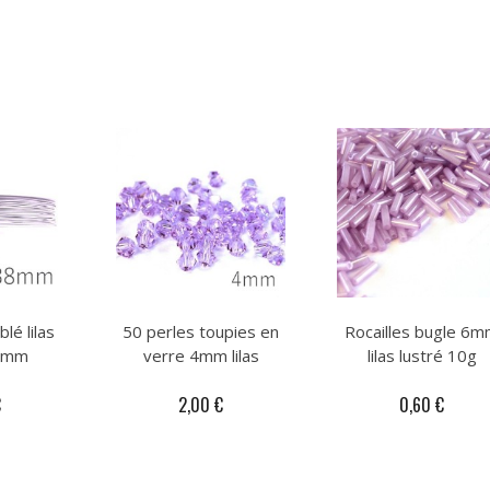
lé lilas
50 perles toupies en
Rocailles bugle 6
38mm
verre 4mm lilas
lilas lustré 10g
€
2,00 €
0,60 €