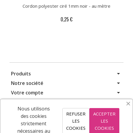
Cordon polyester ciré 1mm noir - au mètre
0,25 €
arrow_drop_down
Produits
arrow_drop_down
Notre société
arrow_drop_down
Votre compte
arrow_drop_down
Informations
Nous utilisons
REFUSER
ACCEPTER
des cookies
LES
LES
S’ABONNER
strictement
COOKIES
COOKIES
nécessaires au