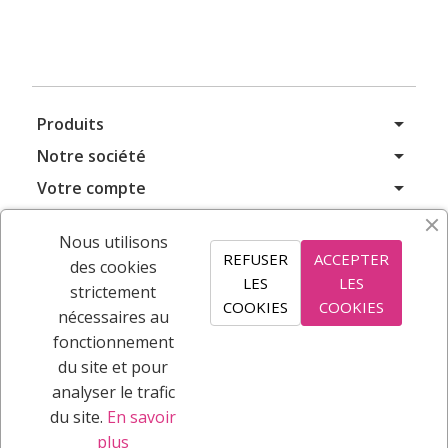
arrow_drop_down
Produits
arrow_drop_down
Notre société
arrow_drop_down
Votre compte
arrow_drop_down
Informations
Nous utilisons
REFUSER
ACCEPTER
des cookies
LES
LES
S’ABONNER
strictement
COOKIES
COOKIES
nécessaires au
fonctionnement
SUIVEZ NOUS
du site et pour
analyser le trafic
Vous pouvez vous désinscrire à tout moment. Vous
du site.
En savoir
trouverez pour cela nos informations de contact dans
plus