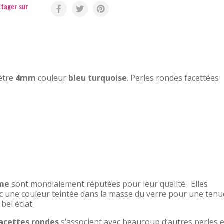
tager sur
ètre
4mm
couleur
bleu turquoise
. Perles rondes facettées
ème
sont mondialement réputées pour leur qualité. Elles
c une couleur teintée dans la masse du verre pour une tenu
 bel éclat.
facettes rondes
s’associent avec beaucoup d’autres perles e