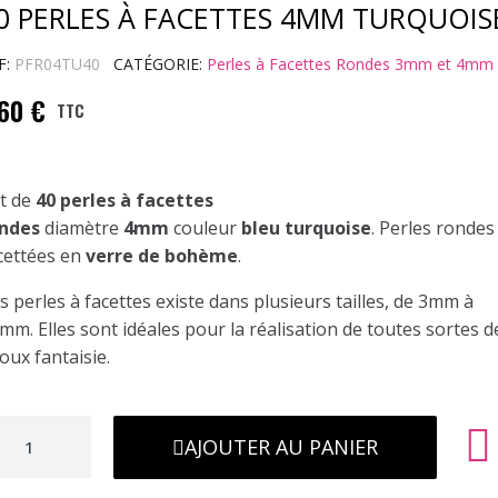
0 PERLES À FACETTES 4MM TURQUOIS
F
PFR04TU40
CATÉGORIE
Perles à Facettes Rondes 3mm et 4mm
,60 €
TTC
t de
40 perles à facettes
ondes
diamètre
4mm
couleur
bleu turquoise
. Perles rondes
cettées en
verre de bohème
.
s perles à facettes existe dans plusieurs tailles, de 3mm à
mm. Elles sont idéales pour la réalisation de toutes sortes d
joux fantaisie.
AJOUTER AU PANIER