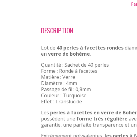
Par
DESCRIPTION
Lot de
40 perles à facettes rondes
diam
en
verre de bohème
.
Quantité : Sachet de 40 perles
Forme : Ronde à facettes
Matière : Verre
Diamètre : 4mm
Passage de fil : 0,8mm
Couleur : Turquoise
Effet : Translucide
Les
perles à facettes en verre de Boh
possèdent une
forme très régulière
ave
garantie, une parfaite transparence et un
Extrêmement polyvalentes,
les perles à 