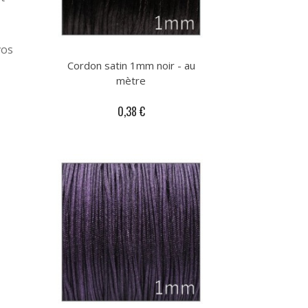
.
vos
Cordon satin 1mm noir - au
mètre
0,38 €