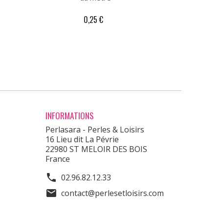
0,25 €
INFORMATIONS
Perlasara - Perles & Loisirs
16 Lieu dit La Pévrie
22980 ST MELOIR DES BOIS
France
phone
02.96.82.12.33
mail
contact@perlesetloisirs.com