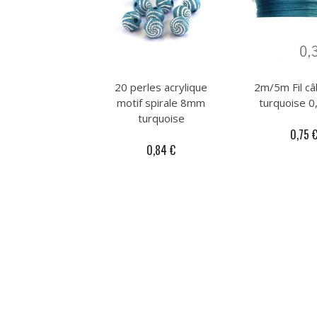
20 perles acrylique
2m/5m Fil câ
motif spirale 8mm
turquoise 
turquoise
0,75 
0,84 €