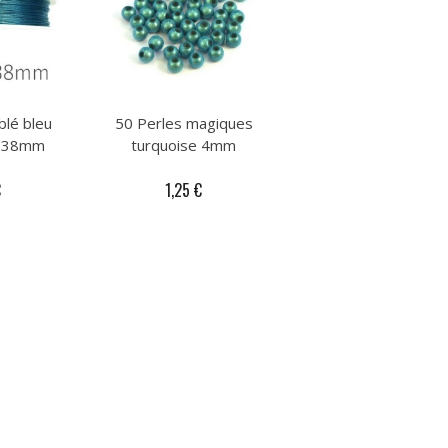
blé bleu
50 Perles magiques
0,38mm
turquoise 4mm
€
1,25 €