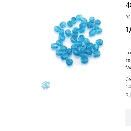
4
RE
1
Lo
r
fa
Ce
14
bi