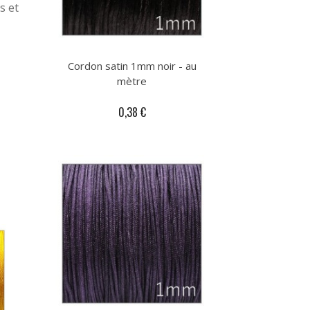
s et
Cordon satin 1mm noir - au
mètre
0,38 €