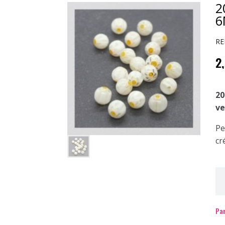
2
6
RE
2
20
ve
Pe
cr
Par