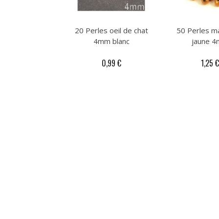
20 Perles oeil de chat
50 Perles m
4mm blanc
jaune 
0,99 €
1,25 