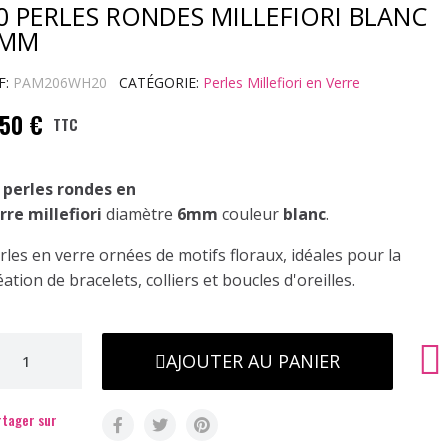
0 PERLES RONDES MILLEFIORI BLANC
MM
F
PAM206WH20
CATÉGORIE
Perles Millefiori en Verre
,50 €
TTC
 perles rondes en
rre millefiori
diamètre
6mm
couleur
blanc
.
rles en verre ornées de motifs floraux, idéales pour la
éation de bracelets, colliers et boucles d'oreilles.
AJOUTER AU PANIER
tager sur