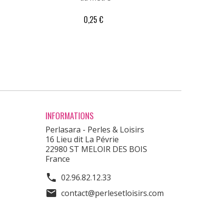
0,25 €
INFORMATIONS
Perlasara - Perles & Loisirs
16 Lieu dit La Pévrie
22980 ST MELOIR DES BOIS
France
phone
02.96.82.12.33
mail
contact@perlesetloisirs.com