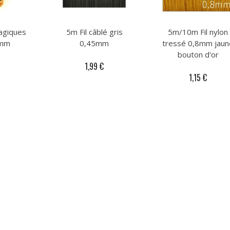
agiques
5m Fil câblé gris
5m/10m Fil nylon
4mm
0,45mm
tressé 0,8mm jaun
bouton d'or
€
1,99 €
1,15 €