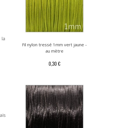
 la
Fil nylon tressé 1mm vert jaune -
au mètre
0,30 €
s
ais