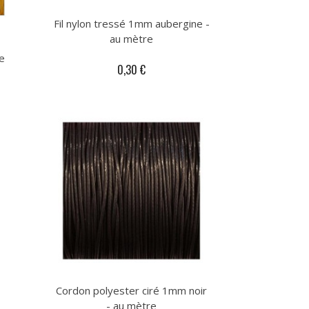
Fil nylon tressé 1mm aubergine -
au mètre
e
0,30 €
Cordon polyester ciré 1mm noir
- au mètre